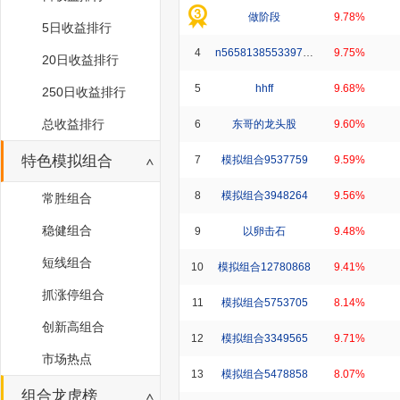
做阶段
9.78%
5日收益排行
4
n565813855339716
9.75%
20日收益排行
5
hhff
9.68%
250日收益排行
总收益排行
6
东哥的龙头股
9.60%
特色模拟组合
7
模拟组合9537759
9.59%
8
模拟组合3948264
9.56%
常胜组合
稳健组合
9
以卵击石
9.48%
短线组合
10
模拟组合12780868
9.41%
抓涨停组合
11
模拟组合5753705
8.14%
创新高组合
12
模拟组合3349565
9.71%
市场热点
13
模拟组合5478858
8.07%
组合龙虎榜