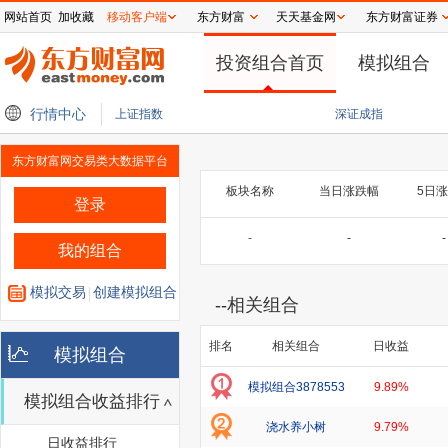
网站首页
加收藏
移动客户端
东方财富
天天基金网
东方财富证券
投资组合首页
模拟组合
传祺越7全球首发
行情中心
医渡科技助力耳鸣耳聋中医专病数据集完成数据产权确权
深
上证指数
深证成指
东方财富网交易类大数据平台
板块名称
当日涨跌幅
5日
登录
-
-
-
我的组合
模拟交易
创建模拟组合
--
相关组合
排名
相关组合
日收益
模拟组合
模拟组合3878553
9.89%
模拟组合收益排行
浇水养小树
9.79%
日收益排行