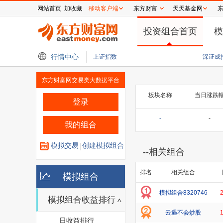
网站首页
加收藏
移动客户端
东方财富
天天基金网
投资组合首页
模
美股三大指数集体上涨 光通信、太空概念大涨 国际金价走高
行情中心
思维列控：2026年
上证指数
深证成
东方财富网交易类大数据平台
板块名称
当日涨跌
登录
-
-
我的组合
模拟交易
创建模拟组合
--
相关组合
排名
相关组合
模拟组合
模拟组合8320746
模拟组合收益排行
云遇不会炒股
日收益排行