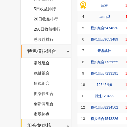
沉潜
5日收益排行
4
carmp3
20日收益排行
5
模拟组合5474830
250日收益排行
总收益排行
6
模拟组合9653489
特色模拟组合
7
开盘战神
8
模拟组合1735655
常胜组合
稳健组合
9
模拟组合7233191
短线组合
10
12345兔6
抓涨停组合
11
满涨123456
创新高组合
12
模拟组合8234562
市场热点
13
模拟组合4543226
组合龙虎榜