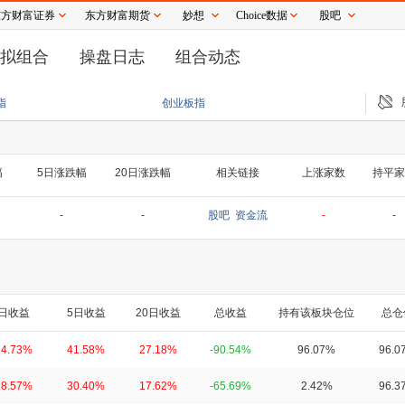
东方财富证券
东方财富期货
妙想
Choice数据
股吧
拟组合
操盘日志
组合动态
上半年净利润3.18亿元 同比增长4.65%
法律AI初创公司Harvey正洽谈融资
SK
指
创业板指
幅
5日涨跌幅
20日涨跌幅
相关链接
上涨家数
持平家
-
-
股吧
资金流
-
-
日收益
5日收益
20日收益
总收益
持有该板块仓位
总仓
24.73%
41.58%
27.18%
-90.54%
96.07%
96.0
18.57%
30.40%
17.62%
-65.69%
2.42%
96.3