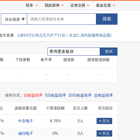
登录
我的菜单
证券交易
基金交易
组合搜索
海力士批准54万亿韩元芯片扩产计划！在龙仁清州新建两座晶圆厂
股市直播
截至6月30日贝
数
下跌家数
换手率
领涨股
领涨股涨跌幅
-
-
-
-
排列方式：
日收益排序
5日收益排序
20日收益排序
总收益排序
位
该板块重仓股
个股涨跌幅
关注人数
关注组合
7%
中京电子
8.76%
0人
+
关注
7%
福日电子
0%
0人
+
关注