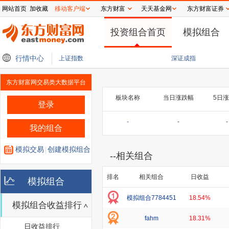
网站首页
加收藏
移动客户端
东方财富
天天基金网
东方财富证券
投资组合首页
模拟组合
年底资本开支处于指引区间180亿-190亿美元的低端
行情中心
西凤酒厂集团郭拴新：数字
上证指数
深证成指
东方财富网交易类大数据平台
板块名称
当日涨跌幅
5日
登录
-
-
-
我的组合
模拟交易
创建模拟组合
--
相关组合
排名
相关组合
日收益
模拟组合
模拟组合7784451
18.54%
模拟组合收益排行
fahm
18.31%
日收益排行