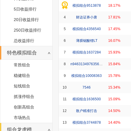
模拟组合9513878
18.17%
5日收益排行
4
财达证券小唐
17.81%
20日收益排行
5
模拟组合4356540
17.45%
250日收益排行
总收益排行
6
薄膜铌酸锂LT
16.07%
特色模拟组合
7
模拟组合1637284
15.93%
8
n946313497635632_1
15.84%
常胜组合
稳健组合
9
模拟组合10008363
15.78%
短线组合
10
7546
15.34%
抓涨停组合
11
模拟组合1636500
15.09%
创新高组合
12
散户精准打击
14.50%
市场热点
13
模拟组合3744878
14.40%
组合龙虎榜