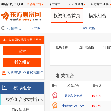
网站首页
加收藏
移动客户端
东方财富
天天基金网
东方财富证券
投资组合首页
模拟组合
TF规模重回5万亿元大关
行情中心
北京君正集成电路股份有限公司通过港交所IPO聆讯
终
上证指数
深证成指
东方财富网交易类大数据平台
板块名称
当日涨跌幅
5日
登录
-
-
-
我的组合
模拟交易
创建模拟组合
--
相关组合
排名
相关组合
日收益
模拟组合
周期和创新药
19.89%
模拟组合收益排行
中船特气260726
19.36%
日收益排行