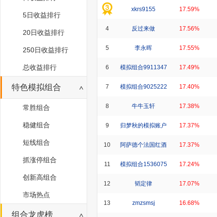
xkrs9155
17.59%
5日收益排行
4
反过来做
17.56%
20日收益排行
5
李永晖
17.55%
250日收益排行
总收益排行
6
模拟组合9911347
17.49%
特色模拟组合
7
模拟组合9025222
17.40%
8
牛牛玉轩
17.38%
常胜组合
稳健组合
9
归梦秋的模拟账户
17.37%
短线组合
10
阿萨德个法国红酒
17.37%
抓涨停组合
11
模拟组合1536075
17.24%
创新高组合
12
韬定律
17.07%
市场热点
13
zmzsmsj
16.68%
组合龙虎榜