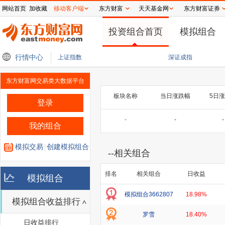
网站首页
加收藏
移动客户端
东方财富
天天基金网
东方财富证券
投资组合首页
模拟组合
货齐拉升 纳斯达克100指数期货涨1.25%
行情中心
李佳琦海外“创业” 《伦敦合伙人》出海
上证指数
深证成指
东方财富网交易类大数据平台
板块名称
当日涨跌幅
5日
登录
-
-
-
我的组合
模拟交易
创建模拟组合
--
相关组合
排名
相关组合
日收益
模拟组合
模拟组合3662807
18.98%
模拟组合收益排行
罗雪
18.40%
日收益排行