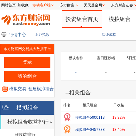
网站首页
加收藏
移动客户端
东方财富
天天基金网
东方财富证券
投资组合首页
模拟组合
2亿美元，RWE放弃海上风电租约
行情中心
SpaceX将为美国得州芯片工厂建造天然气发电
上证指数
深证成指
东方财富网交易类大数据平台
板块名称
当日涨跌幅
5日
登录
-
-
-
我的组合
模拟交易
创建模拟组合
--
相关组合
排名
相关组合
日收益
模拟组合
模拟组合5000113
19.92%
模拟组合收益排行
模拟组合0457788
13.45%
日收益排行