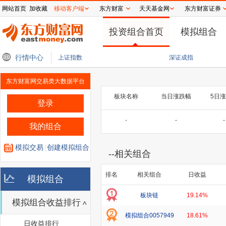
网站首页
加收藏
移动客户端
东方财富
天天基金网
东方财富证券
投资组合首页
模拟组合
：大跌之后如何收复失地 三类典型案例
行情中心
国信策略：再议科技M顶 科技第二波何时
上证指数
深证成指
东方财富网交易类大数据平台
板块名称
当日涨跌幅
5日
登录
-
-
-
我的组合
模拟交易
创建模拟组合
--
相关组合
排名
相关组合
日收益
模拟组合
板块链
19.14%
模拟组合收益排行
模拟组合0057949
18.61%
日收益排行