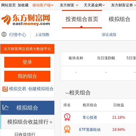
网站首页
加收藏
移动客户端
东方财富
天天基金网
东方财富证券
投资组合首页
模拟组合
持续释放 德适-B中报验证医疗AI商业化能力
行情中心
国融基金总经理毛灵俊离任 韩光华
上证指数
深证成指
东方财富网交易类大数据平台
板块名称
当日涨跌幅
5日
登录
-
-
-
我的组合
模拟交易
创建模拟组合
--
相关组合
排名
相关组合
日收益
模拟组合
常心投资
21.18%
模拟组合收益排行
ETF宽基轮动
19.94%
日收益排行