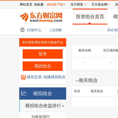
网站首页
加收藏
移动客户端
东方财富
天天基金网
投资组合首页
模
【新华解读】7月外贸进出口观察：AI与新能源产业打开出口增长新空间
行情中心
上证指数
深证成
东方财富网交易类大数据平台
板块名称
当日涨跌
登录
-
-
我的组合
模拟交易
创建模拟组合
--
相关组合
排名
相关组合
模拟组合
模拟组合收益排行
日收益排行