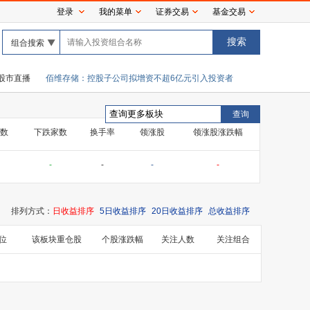
登录
我的菜单
证券交易
基金交易
组合搜索
 2.5
股市直播
佰维存储：控股子公司拟增资不超6亿元引入投资者
七丰精工：控股股东
数
下跌家数
换手率
领涨股
领涨股涨跌幅
-
-
-
-
排列方式：
日收益排序
5日收益排序
20日收益排序
总收益排序
位
该板块重仓股
个股涨跌幅
关注人数
关注组合