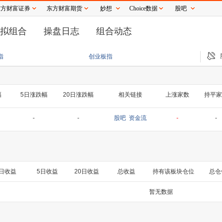
东方财富证券
东方财富期货
妙想
Choice数据
股吧
拟组合
操盘日志
组合动态
美股存储板块走低 希捷科技跌超7%
昆仑万维旗下天工短剧工作台接入Seedance
指
创业板指
幅
5日涨跌幅
20日涨跌幅
相关链接
上涨家数
持平家
-
-
股吧
资金流
-
-
日收益
5日收益
20日收益
总收益
持有该板块仓位
总仓
暂无数据