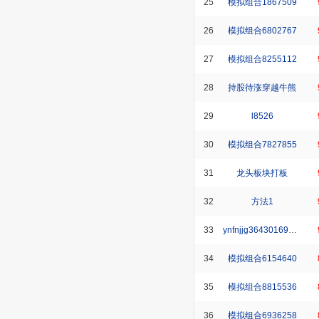
25
模拟组合1867509
26
模拟组合6802767
27
模拟组合8255112
28
持股待涨穿越牛熊
29
l8526
30
模拟组合7827855
31
龙头板块打板
32
方法1
33
ynfnjjg364301696_1
34
模拟组合6154640
35
模拟组合8815536
36
模拟组合6936258