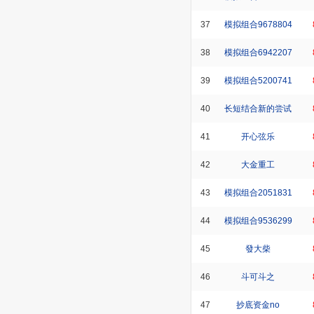
37
模拟组合9678804
38
模拟组合6942207
39
模拟组合5200741
40
长短结合新的尝试
41
开心弦乐
42
大金重工
43
模拟组合2051831
44
模拟组合9536299
45
發大柴
46
斗可斗之
47
抄底资金no