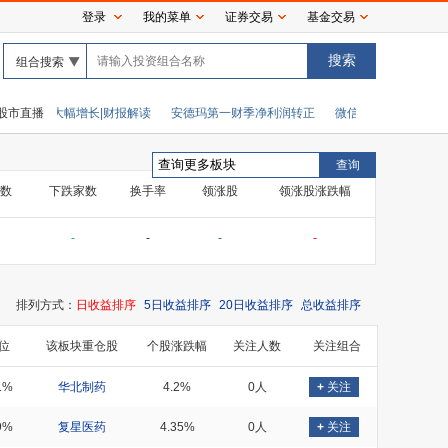
登录
我的菜单
证券交易
基金交易
组合搜索
净利润大幅增长|财报解读
股市直播
安德玛第一财季净利润转正
微信又上新功能！
亚
数
下跌家数
换手率
领涨股
领涨股涨跌幅
-
-
-
-
排列方式：
日收益排序
5日收益排序
20日收益排序
总收益排序
位
该板块重仓股
个股涨跌幅
关注人数
关注组合
1%
华北制药
4.2%
0人
+
关注
9%
复星医药
4.35%
0人
+
关注