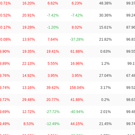
10.71%
16.20%
6.62%
6.23%
48.38%
99.3
10.52%
20.91%
-7.42%
-7.42%
30.36%
99.2
10.17%
19.29%
-1.20%
8.02%
15.61%
87.9
10.09%
13.97%
7.64%
-37.28%
21.82%
96.8
9.90%
19.35%
19.41%
61.88%
0.63%
99.5
9.89%
22.13%
5.55%
16.96%
1.2%
99.
9.76%
14.92%
3.95%
3.95%
27.04%
67.4
9.74%
13.16%
39.42%
158.04%
3.17%
99.5
9.72%
29.48%
20.77%
41.88%
0.2%
98.6
9.69%
12.72%
-27.72%
-40.94%
2.01%
99.4
9.49%
8.53%
-12.49%
44.15%
21.45%
99.7