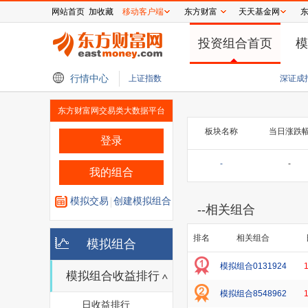
网站首页
加收藏
移动客户端
东方财富
天天基金网
投资组合首页
模
亚洲水泥（中国）上半年净利由盈转亏近亿元，毛利率跌至9%
行情中心
谷歌AI业务重
上证指数
深证成
东方财富网交易类大数据平台
板块名称
当日涨跌
登录
-
-
我的组合
模拟交易
创建模拟组合
--
相关组合
排名
相关组合
模拟组合
模拟组合0131924
模拟组合收益排行
模拟组合8548962
日收益排行