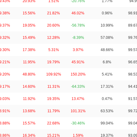
9.43%
20.93%
1.51%
-20.76%
1.77%
94.
9.38%
15.56%
21.82%
46.02%
0.96%
98.9
9.37%
19.05%
20.60%
-56.78%
10.99%
89.6
9.32%
15.49%
12.28%
-8.39%
57.08%
99.7
9.30%
17.38%
5.31%
3.97%
48.66%
99.5
9.21%
11.95%
19.79%
45.91%
6.8%
96.6
9.20%
48.80%
109.92%
150.20%
5.41%
98.5
9.17%
14.60%
11.31%
-64.33%
17.31%
94.4
9.03%
11.92%
19.35%
13.47%
0.47%
91.5
8.91%
13.68%
11.79%
101.31%
63.53%
99.7
8.88%
15.57%
22.68%
-30.46%
99.04%
99.0
8.86%
16.34%
15.21%
1.59%
19.37%
93.0