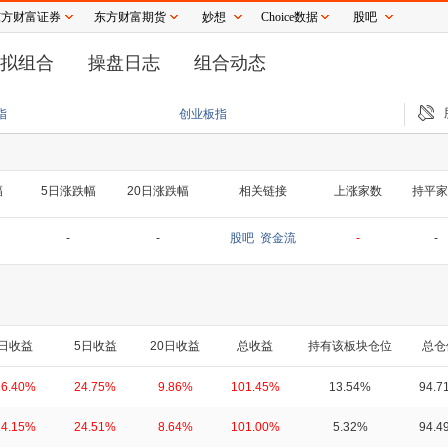
东方财富证券
东方财富期货
妙想
Choice数据
股吧
拟组合
操盘日志
组合动态
组幕后：商业化压力倒逼 科研愿景退后一步
造纸行业局部回暖 两家特种纸企上半年
指
创业板指
幅
5日涨跌幅
20日涨跌幅
相关链接
上涨家数
持平家
-
-
股吧
资金流
-
-
日收益
5日收益
20日收益
总收益
持有该板块仓位
总仓
16.40%
24.75%
9.86%
101.45%
13.54%
94.7
14.15%
24.51%
8.64%
101.00%
5.32%
94.4