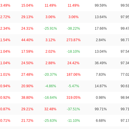
13.49%
15.04%
11.49%
11.49%
99.59%
99.5
12.72%
29.13%
3.06%
3.06%
13.64%
97.9
12.34%
24.31%
-25.91%
-38.22%
17.66%
99.4
11.54%
44.40%
3.12%
273.87%
2.84%
98.7
11.04%
17.59%
2.02%
-18.10%
13.04%
97.5
11.04%
24.50%
2.88%
24.42%
36.49%
97.3
11.01%
27.48%
-20.37%
187.06%
7.83%
77.0
10.94%
20.90%
-4.86%
-5.47%
14.87%
90.6
10.92%
38.80%
-16.64%
319.05%
0.98%
98.9
10.87%
29.21%
32.48%
-37.51%
99.71%
99.7
10.71%
21.72%
-25.63%
-11.10%
6.68%
97.1