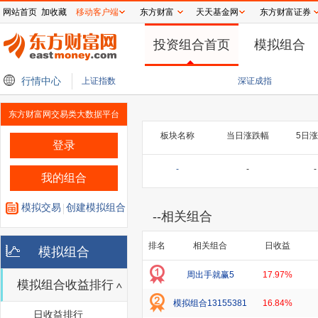
网站首页
加收藏
移动客户端
东方财富
天天基金网
东方财富证券
投资组合首页
模拟组合
天打新！
行情中心
美团外卖：因暴雨红色预警，已陆续暂停相应区域的外卖配送服务
拉夫
上证指数
深证成指
东方财富网交易类大数据平台
板块名称
当日涨跌幅
5日
登录
-
-
-
我的组合
模拟交易
创建模拟组合
--
相关组合
排名
相关组合
日收益
模拟组合
周出手就赢5
17.97%
模拟组合收益排行
模拟组合13155381
16.84%
日收益排行