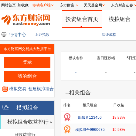
网站首页
加收藏
移动客户端
东方财富
天天基金网
东方财富证券
投资组合首页
模拟组合
净利润同比增长94.40%
行情中心
微信官宣功能更新，撤回提示词也可删除
旭阳集团深
上证指数
深证成指
东方财富网交易类大数据平台
板块名称
当日涨跌幅
5日
登录
-
-
-
我的组合
模拟交易
创建模拟组合
--
相关组合
排名
相关组合
日收益
模拟组合
胆怯者123456
18.83%
模拟组合收益排行
模拟组合9960675
15.98%
日收益排行