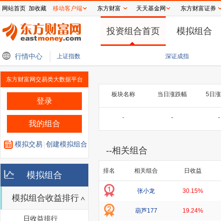
网站首页
加收藏
移动客户端
东方财富
天天基金网
东方财富证券
投资组合首页
模拟组合
将发布，高盛上调其收入预期35%，港股通信息技术ETF招商（526050）盘中涨超
行情中心
上证指数
深证成指
东方财富网交易类大数据平台
板块名称
当日涨跌幅
5日
登录
-
-
-
我的组合
模拟交易
创建模拟组合
--
相关组合
排名
相关组合
日收益
模拟组合
张小龙
30.15%
模拟组合收益排行
葫芦177
19.24%
日收益排行