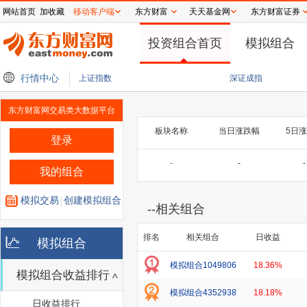
网站首页
加收藏
移动客户端
东方财富
天天基金网
东方财富证券
投资组合首页
模拟组合
人士透露 日本软银集团持股的3D打印机制造商Formlabs考虑IPO
行情中心
加速跨越商业化落
上证指数
深证成指
东方财富网交易类大数据平台
板块名称
当日涨跌幅
5日
登录
-
-
-
我的组合
模拟交易
创建模拟组合
--
相关组合
排名
相关组合
日收益
模拟组合
模拟组合1049806
18.36%
模拟组合收益排行
模拟组合4352938
18.18%
日收益排行