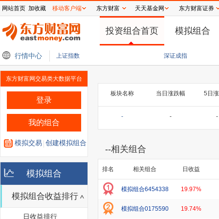
网站首页
加收藏
移动客户端
东方财富
天天基金网
东方财富证券
投资组合首页
模拟组合
开盘：三大指数集体低开
行情中心
韩国KOSPI指数跌幅扩大至5%
港股开盘：恒生指数低开0
上证指数
深证成指
东方财富网交易类大数据平台
板块名称
当日涨跌幅
5日
登录
-
-
-
我的组合
模拟交易
创建模拟组合
--
相关组合
排名
相关组合
日收益
模拟组合
模拟组合6454338
19.97%
模拟组合收益排行
模拟组合0175590
19.74%
日收益排行