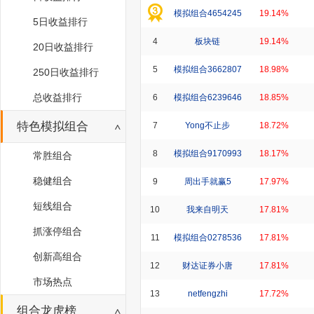
模拟组合4654245
19.14%
5日收益排行
4
板块链
19.14%
20日收益排行
5
模拟组合3662807
18.98%
250日收益排行
总收益排行
6
模拟组合6239646
18.85%
特色模拟组合
7
Yong不止步
18.72%
8
模拟组合9170993
18.17%
常胜组合
稳健组合
9
周出手就赢5
17.97%
短线组合
10
我来自明天
17.81%
抓涨停组合
11
模拟组合0278536
17.81%
创新高组合
12
财达证券小唐
17.81%
市场热点
13
netfengzhi
17.72%
组合龙虎榜