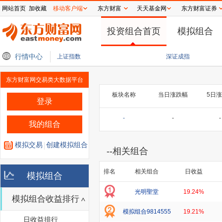
网站首页
加收藏
移动客户端
东方财富
天天基金网
东方财富证券
投资组合首页
模拟组合
增长14% 中国市场增速领跑亚洲
行情中心
明天，打新宇树！受益影子股名单来了
药捷安
上证指数
深证成指
东方财富网交易类大数据平台
板块名称
当日涨跌幅
5日
登录
-
-
-
我的组合
模拟交易
创建模拟组合
--
相关组合
排名
相关组合
日收益
模拟组合
光明聖堂
19.24%
模拟组合收益排行
模拟组合9814555
19.21%
日收益排行