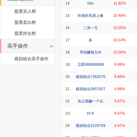
14
hllo
11.92%
股票买入榜
15
聆海听风黄上修
10.46%
股票卖出榜
16
二张一凡
10.20%
股票持仓榜
17
多
10.14%
高手操作
18
寻找赚钱方向
10.00%
模拟组合高手操作
19
卫星888888888
9.99%
20
模拟组合7362570
9.98%
21
模拟组合3857827
9.98%
22
先让我赚一个亿
9.97%
23
扫卡
9.97%
24
模拟组合4229759
9.97%