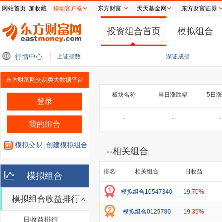
网站首页
加收藏
移动客户端
东方财富
天天基金网
东方财富证券
投资组合首页
模拟组合
跳涨；无锡银行副行长胥焱冰辞职 | 金融早参
行情中心
城投控股副总裁严佳梁因工作调整辞职；
上证指数
深证成指
东方财富网交易类大数据平台
板块名称
当日涨跌幅
5日
登录
-
-
-
我的组合
模拟交易
创建模拟组合
--
相关组合
排名
相关组合
日收益
模拟组合
模拟组合10547340
19.70%
模拟组合收益排行
模拟组合0129780
19.35%
日收益排行