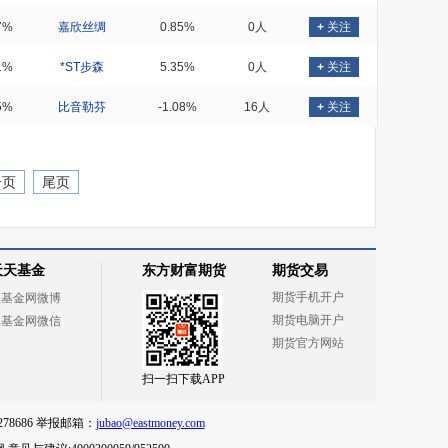
7%
嘉欣丝绸
0.85%
0人
+
关注
1%
*ST步森
5.35%
0人
+
关注
5%
比音勒芬
-1.08%
16人
+
关注
一页
尾页