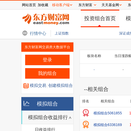
网站首页
加收藏
移动客户端
东方财富
天天基金网
投资组合首页
模
纳斯达克100股指期货跌0.37%
行情中心
6天5跌停后4天3板！百合花股价坐上“过山车
上证指数
深证成
东方财富网交易类大数据平台
板块名称
当日涨跌
登录
-
-
我的组合
模拟交易
创建模拟组合
--
相关组合
排名
相关组合
模拟组合
模拟组合5061855
模拟组合收益排行
模拟组合6336169
日收益排行