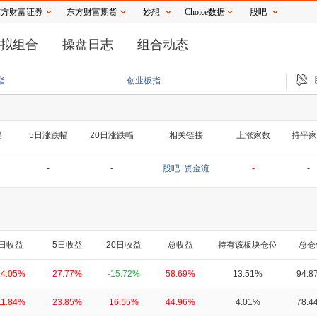
东方财富证券
东方财富期货
妙想
Choice数据
股吧
拟组合
操盘日志
组合动态
” 最新公告：控股股东减持实施完毕
股价4天涨42%后 通宇通讯火速澄清：拟入股
指
创业板指
幅
5日涨跌幅
20日涨跌幅
相关链接
上涨家数
持平家
-
-
股吧
资金流
-
-
日收益
5日收益
20日收益
总收益
持有该板块仓位
总仓
14.05%
27.77%
-15.72%
58.69%
13.51%
94.8
11.84%
23.85%
16.55%
44.96%
4.01%
78.4