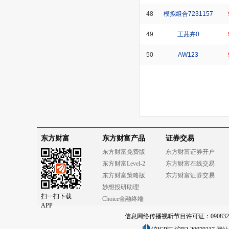
48
模拟组合7231157
49
王茈卉0
50
AW123