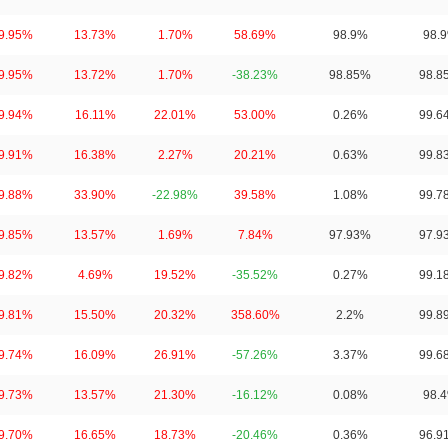
9.95%
13.73%
1.70%
58.69%
98.9%
98.
9.95%
13.72%
1.70%
-38.23%
98.85%
98.8
9.94%
16.11%
22.01%
53.00%
0.26%
99.6
9.91%
16.38%
2.27%
20.21%
0.63%
99.8
9.88%
33.90%
-22.98%
39.58%
1.08%
99.7
9.85%
13.57%
1.69%
7.84%
97.93%
97.9
9.82%
4.69%
19.52%
-35.52%
0.27%
99.1
9.81%
15.50%
20.32%
358.60%
2.2%
99.8
9.74%
16.09%
26.91%
-57.26%
3.37%
99.6
9.73%
13.57%
21.30%
-16.12%
0.08%
98.
9.70%
16.65%
18.73%
-20.46%
0.36%
96.9