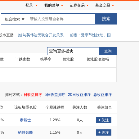
登录
我的菜单
证券交易
基金交易
组合搜索
的佳贤通信与英伟达无联合开发关系
股市直播
前瞻：受季节性扰动、国际大宗商品价格波动
数
下跌家数
换手率
领涨股
领涨股涨跌幅
-
-
-
-
排列方式：
日收益排序
5日收益排序
20日收益排序
总收益排序
位
该板块重仓股
个股涨跌幅
关注人数
关注组合
7%
泰慕士
1.29%
0人
+
关注
4%
酷特智能
1.15%
0人
+
关注