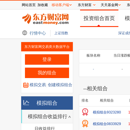
网站首页
加收藏
移动客户端
东方财富
天天基金网
投资组合首页
模
块进一步扩大跌幅 SK海力士下跌5%
行情中心
【新华解读】7月外贸进出口观察：AI与新
上证指数
深证成
东方财富网交易类大数据平台
板块名称
当日涨跌
登录
-
-
我的组合
模拟交易
创建模拟组合
--
相关组合
排名
相关组合
模拟组合
模拟组合9323280
模拟组合收益排行
模拟组合0833929
日收益排行