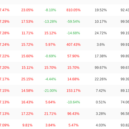
7.47%
23.05%
-8.10%
810.05%
19.52%
92.4
7.29%
17.53%
-13.28%
-59.54%
10.17%
99.5
7.28%
11.71%
15.12%
-14.68%
24.72%
99.1
7.24%
15.72%
5.97%
407.43%
3.6%
99.9
7.22%
15.60%
-0.69%
57.90%
17.38%
99.8
7.20%
15.11%
15.70%
15.70%
99.67%
99.6
7.17%
25.15%
-4.44%
14.68%
22.26%
99.3
7.15%
14.58%
-21.00%
153.17%
7.42%
89.1
7.13%
16.43%
5.64%
-10.64%
0.51%
74.0
7.13%
17.22%
21.71%
96.43%
3.28%
96.5
7.09%
9.81%
3.84%
5.47%
4.03%
93.8