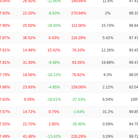
8.04%
26.50%
-12.80%
189.84%
11.6%
97.4
7.93%
22.20%
-8.63%
270.94%
2%
98.3
7.90%
25.50%
-16.50%
111.00%
15.74%
98.8
7.87%
36.52%
0.43%
116.26%
5.42%
97.4
7.81%
14.48%
15.42%
76.10%
12.26%
93.4
7.81%
31.30%
-9.38%
93.35%
19.88%
99.4
7.79%
18.58%
-10.12%
76.82%
9.3%
98.0
7.66%
23.93%
-4.85%
159.00%
2.12%
82.0
7.63%
9.59%
-18.61%
-37.53%
6.54%
100
7.57%
14.72%
0.75%
-1.64%
31.2%
99.8
7.55%
22.70%
2.85%
-35.40%
0.59%
94.7
7.49%
41.48%
-13.42%
226.29%
0.29%
99.7