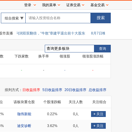
登录
我的菜单
证券交易
基金交易
组合搜索
营收净利润双双翻倍，“牛散”章建平退出前十大股东
股市直播
8月7日晚间央视新闻联播要闻
数
下跌家数
换手率
领涨股
领涨股涨跌幅
-
-
-
-
排列方式：
日收益排序
5日收益排序
20日收益排序
总收益排序
位
该板块重仓股
个股涨跌幅
关注人数
关注组合
2%
珈伟新能
0.22%
0人
+
关注
5%
迪安诊断
3.62%
0人
+
关注