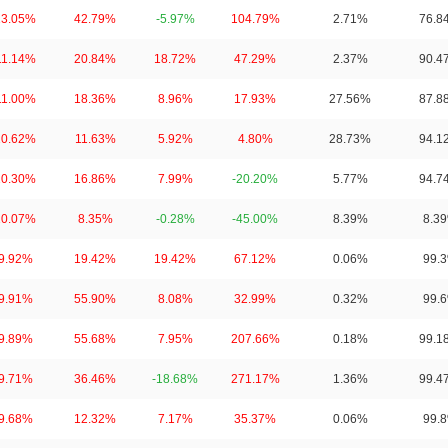
13.05%
42.79%
-5.97%
104.79%
2.71%
76.8
11.14%
20.84%
18.72%
47.29%
2.37%
90.4
11.00%
18.36%
8.96%
17.93%
27.56%
87.8
10.62%
11.63%
5.92%
4.80%
28.73%
94.1
10.30%
16.86%
7.99%
-20.20%
5.77%
94.7
10.07%
8.35%
-0.28%
-45.00%
8.39%
8.3
9.92%
19.42%
19.42%
67.12%
0.06%
99.
9.91%
55.90%
8.08%
32.99%
0.32%
99.
9.89%
55.68%
7.95%
207.66%
0.18%
99.1
9.71%
36.46%
-18.68%
271.17%
1.36%
99.4
9.68%
12.32%
7.17%
35.37%
0.06%
99.