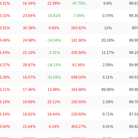
9.31%
16.34%
21.88%
-47.75%
6.8%
98.6
9.10%
23.64%
-16.81%
-7.85%
0.74%
99.3
8.51%
30.39%
0.85%
283.82%
12%
85
8.49%
24.98%
-14.94%
181.80%
20.19%
99.9
8.43%
22.10%
-2.31%
435.94%
11.17%
99.1
8.37%
29.87%
-18.13%
42.36%
2.59%
99.9
8.26%
10.07%
-31.69%
648.03%
0.11%
99.5
8.21%
17.46%
13.98%
164.86%
99.96%
99.9
8.18%
19.69%
25.12%
100.55%
2.28%
98.7
8.14%
19.62%
24.44%
229.60%
0.71%
97.0
8.04%
21.64%
4.24%
463.27%
0.41%
99.9