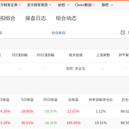
东方财富证券
东方财富期货
妙想
Choice数据
股吧
拟组合
操盘日志
组合动态
能源产业打开出口增长新空间
美股存储板块走低 希捷科技跌超7%
寒武纪上半年
指
创业板指
幅
5日涨跌幅
20日涨跌幅
相关链接
上涨家数
持平家
-
-
股吧
资金流
-
-
日收益
5日收益
20日收益
总收益
持有该板块仓位
总仓
14.26%
28.80%
-29.37%
22.07%
1.12%
98.0
13.26%
30.51%
-18.31%
165.65%
19.51%
98.5