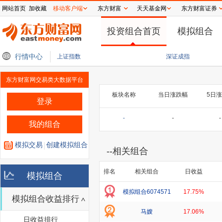
网站首页
加收藏
移动客户端
东方财富
天天基金网
东方财富证券
投资组合首页
模拟组合
兴兴：预计未来人形机器人将在服务、医疗、教育等领域不断渗透
行情中心
宇树科技王兴兴
上证指数
深证成指
东方财富网交易类大数据平台
板块名称
当日涨跌幅
5日
登录
-
-
-
我的组合
模拟交易
创建模拟组合
--
相关组合
排名
相关组合
日收益
模拟组合
模拟组合6074571
17.75%
模拟组合收益排行
马嫂
17.06%
日收益排行