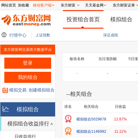
网站首页
加收藏
移动客户端
东方财富
天天基金网
东方财富证券
投资组合首页
模拟组合
块进一步扩大跌幅 SK海力士下跌5%
行情中心
【新华解读】7月外贸进出口观察：AI与新
上证指数
深证成指
东方财富网交易类大数据平台
板块名称
当日涨跌幅
5日
登录
-
-
-
我的组合
模拟交易
创建模拟组合
--
相关组合
排名
相关组合
日收益
模拟组合
模拟组合5029678
12.87%
模拟组合收益排行
模拟组合1146992
11.11%
日收益排行