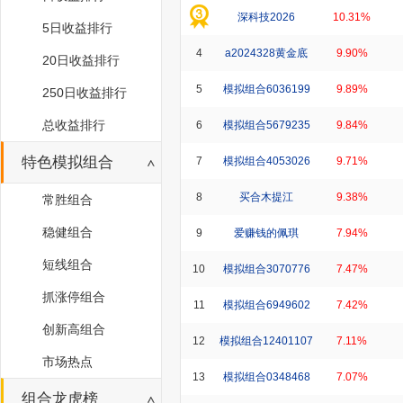
深科技2026
10.31%
5日收益排行
4
a2024328黄金底
9.90%
20日收益排行
5
模拟组合6036199
9.89%
250日收益排行
总收益排行
6
模拟组合5679235
9.84%
特色模拟组合
7
模拟组合4053026
9.71%
8
买合木提江
9.38%
常胜组合
稳健组合
9
爱赚钱的佩琪
7.94%
短线组合
10
模拟组合3070776
7.47%
抓涨停组合
11
模拟组合6949602
7.42%
创新高组合
12
模拟组合12401107
7.11%
市场热点
13
模拟组合0348468
7.07%
组合龙虎榜