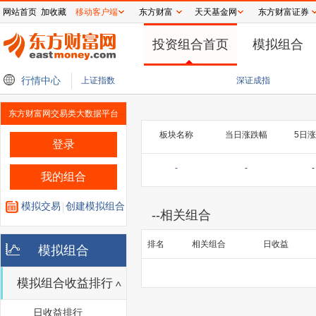
网站首页
加收藏
移动客户端
东方财富
天天基金网
东方财富证券
投资组合首页
模拟组合
计中期收入同比增加385%至400%
行情中心
港股“药王”盘中市值突破6000亿港元 股价创
上证指数
深证成指
东方财富网交易类大数据平台
板块名称
当日涨跌幅
5日
登录
-
-
-
我的组合
模拟交易
创建模拟组合
--
相关组合
排名
相关组合
日收益
模拟组合
模拟组合收益排行
日收益排行