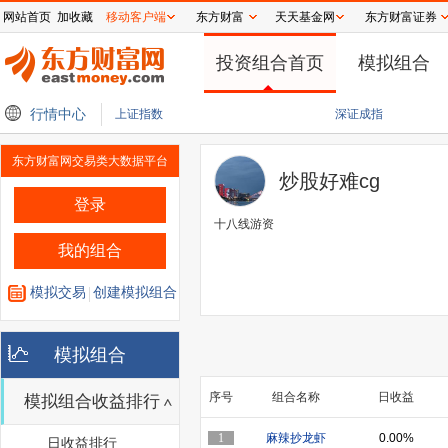
网站首页
加收藏
移动客户端
东方财富
天天基金网
东方财富证券
投资组合首页
模拟组合
汇总
行情中心
苹果智能新消息，可与阿里千问配合工作
领益智造“追光”失败 40亿元重
上证指数
深证成指
东方财富网交易类大数据平台
炒股好难cg
登录
十八线游资
我的组合
模拟交易
创建模拟组合
模拟组合
序号
组合名称
日收益
模拟组合收益排行
1
麻辣抄龙虾
0.00%
日收益排行