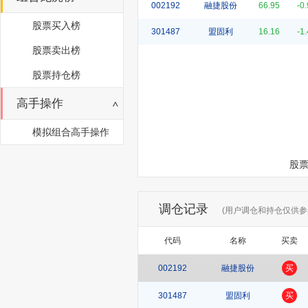
002192
融捷股份
66.95
-0
股票买入榜
301487
盟固利
16.16
-1
股票卖出榜
股票持仓榜
高手操作
模拟组合高手操作
股票
调仓记录
(用户调仓和持仓仅供参
代码
名称
买卖
002192
融捷股份
买
301487
盟固利
买