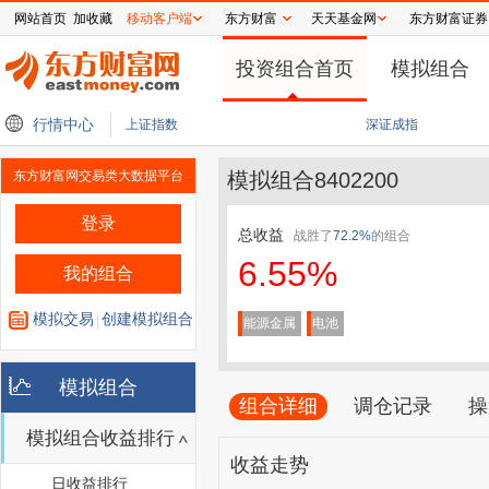
网站首页
加收藏
移动客户端
东方财富
天天基金网
东方财富证券
投资组合首页
模拟组合
tra芯片显存容量 以应对先进高带宽内存芯片短缺问题
行情中心
美股三大指数震荡整理 费城半导
上证指数
深证成指
东方财富网交易类大数据平台
模拟组合8402200
登录
总收益
战胜了
72.2%
的组合
6.55%
我的组合
模拟交易
创建模拟组合
能源金属
电池
模拟组合
组合详细
调仓记录
操
模拟组合收益排行
收益走势
日收益排行