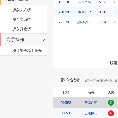
000538
云南白药
50.76
0.
股票买入榜
601899
紫金矿业
35.15
1.
股票卖出榜
688373
盟科药业-U
5.24
8.
股票持仓榜
高手操作
模拟组合高手操作
股票
调仓记录
(用户调仓和持仓仅供参
代码
名称
买卖
000538
云南白药
卖
000538
云南白药
买