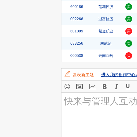
600186
莲花控股
卖
002266
浙富控股
卖
601899
紫金矿业
买
688256
寒武纪
卖
000538
云南白药
买
发表新主题
进入我的创作中心>
快来与管理人互