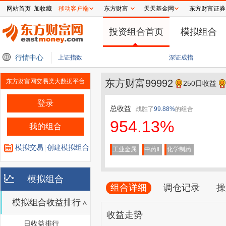
网站首页
加收藏
移动客户端
东方财富
天天基金网
东方财富证券
投资组合首页
模拟组合
动用现金 Q2回购并净买入股票
行情中心
持续推动本土技术创新 维智捷全面赋能中国汽车
上证指数
深证成指
东方财富网交易类大数据平台
东方财富99992
250日收益
登录
总收益
战胜了
99.88%
的组合
954.13%
我的组合
模拟交易
创建模拟组合
工业金属
中药Ⅱ
化学制药
模拟组合
组合详细
调仓记录
操
模拟组合收益排行
收益走势
日收益排行