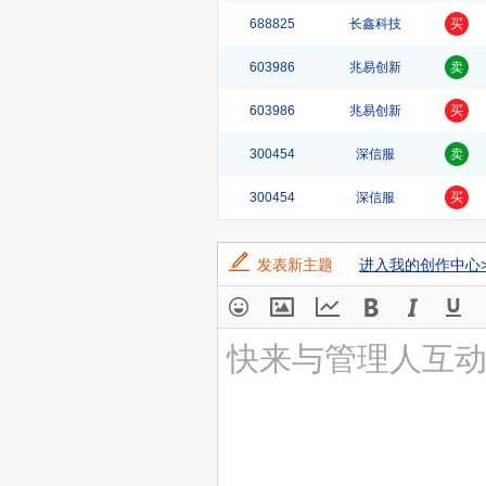
688825
长鑫科技
买
603986
兆易创新
卖
603986
兆易创新
买
300454
深信服
卖
300454
深信服
买
发表新主题
进入我的创作中心>
快来与管理人互