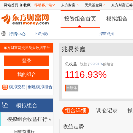
网站首页
加收藏
移动客户端
东方财富
天天基金网
东方财富证券
投资组合首页
模拟组合
 中国市场增速领跑亚洲
行情中心
明天，打新宇树！受益影子股名单来了
药捷安康首款创
上证指数
深证成指
东方财富网交易类大数据平台
兆易长鑫
登录
总收益
战胜了
99.91%
的组合
1116.93%
我的组合
模拟交易
创建模拟组合
半导体
模拟组合
组合详细
调仓记录
操
模拟组合收益排行
收益走势
日收益排行