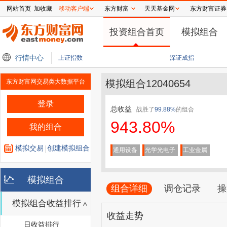
网站首页
加收藏
移动客户端
东方财富
天天基金网
东方财富证券
投资组合首页
模拟组合
普洛药业等多只创新药概念股10%涨停！创新药ETF天弘（517380）标的指数大涨
行情中心
上证指数
深证成指
东方财富网交易类大数据平台
模拟组合12040654
登录
总收益
战胜了
99.88%
的组合
943.80%
我的组合
模拟交易
创建模拟组合
通用设备
光学光电子
工业金属
模拟组合
组合详细
调仓记录
操
模拟组合收益排行
收益走势
日收益排行