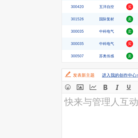
300420
五洋自控
买
301526
国际复材
卖
300035
中科电气
卖
300035
中科电气
买
300507
苏奥传感
卖
发表新主题
进入我的创作中心>
快来与管理人互