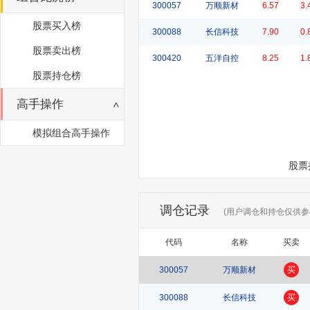
300057
万顺新材
6.57
3.
股票买入榜
300088
长信科技
7.90
0.
股票卖出榜
300420
五洋自控
8.25
1.
股票持仓榜
高手操作
模拟组合高手操作
股票
调仓记录
(用户调仓和持仓仅供参
代码
名称
买卖
300057
万顺新材
买
300088
长信科技
买