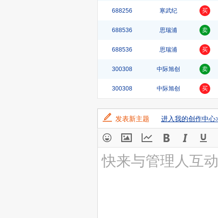
688256
寒武纪
买
688536
思瑞浦
卖
688536
思瑞浦
买
300308
中际旭创
卖
300308
中际旭创
买
发表新主题
进入我的创作中心>
快来与管理人互