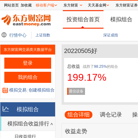
网站首页
加收藏
移动客户端
东方财富
天天基金网
东方财富证券
投资组合首页
模拟组合
、机甲等更多产品形态
行情中心
AI芯片催化不断，科创芯片设计ETF永赢（589420）涨超3
上证指数
深证成指
东方财富网交易类大数据平台
20220505好
登录
总收益
战胜了
98.25%
的组合
199.17%
我的组合
模拟交易
创建模拟组合
通信设备
模拟组合
组合详细
调仓记录
操
模拟组合收益排行
收益走势
日收益排行