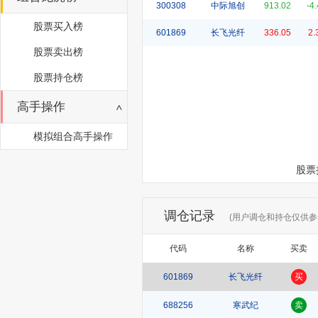
300308
中际旭创
913.02
-4
股票买入榜
601869
长飞光纤
336.05
2.
股票卖出榜
股票持仓榜
高手操作
模拟组合高手操作
股票
调仓记录
(用户调仓和持仓仅供参
代码
名称
买卖
601869
长飞光纤
买
688256
寒武纪
卖