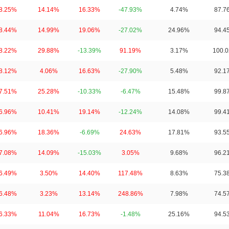
8.25%
14.14%
16.33%
-47.93%
4.74%
87.7
8.44%
14.99%
19.06%
-27.02%
24.96%
94.4
8.22%
29.88%
-13.39%
91.19%
3.17%
100.
8.12%
4.06%
16.63%
-27.90%
5.48%
92.1
7.51%
25.28%
-10.33%
-6.47%
15.48%
99.8
6.96%
10.41%
19.14%
-12.24%
14.08%
99.4
6.96%
18.36%
-6.69%
24.63%
17.81%
93.5
7.08%
14.09%
-15.03%
3.05%
9.68%
96.2
6.49%
3.50%
14.40%
117.48%
8.63%
75.3
6.48%
3.23%
13.14%
248.86%
7.98%
74.5
6.33%
11.04%
16.73%
-1.48%
25.16%
94.5