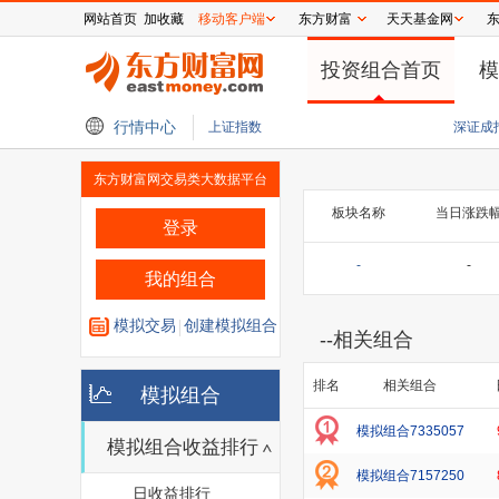
网站首页
加收藏
移动客户端
东方财富
天天基金网
投资组合首页
模
69%
软银季度业绩胜预期 投资英特尔大赚85亿美元
行情中心
中国石油在海南成立新能
上证指数
深证成
东方财富网交易类大数据平台
板块名称
当日涨跌
登录
-
-
我的组合
模拟交易
创建模拟组合
--
相关组合
排名
相关组合
模拟组合
模拟组合7335057
模拟组合收益排行
模拟组合7157250
日收益排行