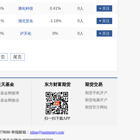
6%
潞化科技
0.41%
0人
+
关注
1%
湖北宜化
-1.19%
0人
+
关注
3%
泸天化
0%
0人
+
关注
一页
尾页