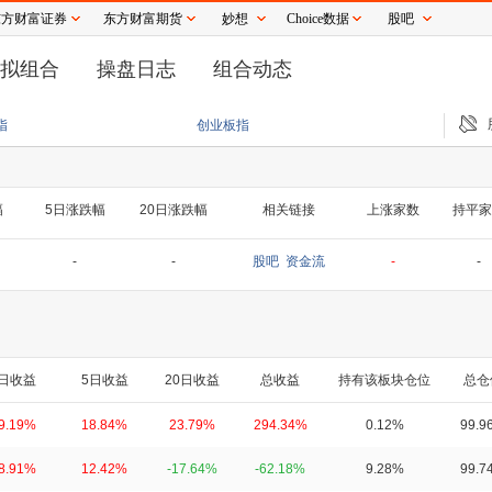
东方财富证券
东方财富期货
妙想
Choice数据
股吧
拟组合
操盘日志
组合动态
源公司 含海洋工程装备研发业务
【风口研报】“禁令”传闻落地难度大＋景气持续
指
创业板指
幅
5日涨跌幅
20日涨跌幅
相关链接
上涨家数
持平家
-
-
股吧
资金流
-
-
日收益
5日收益
20日收益
总收益
持有该板块仓位
总仓
9.19%
18.84%
23.79%
294.34%
0.12%
99.9
8.91%
12.42%
-17.64%
-62.18%
9.28%
99.7