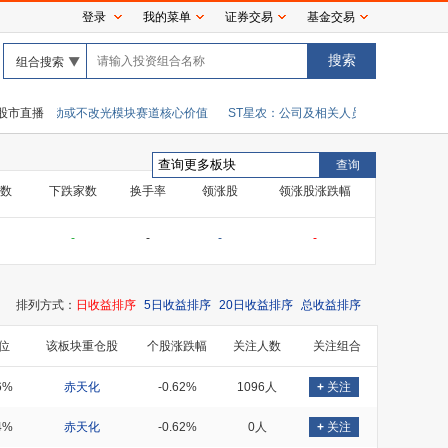
登录
我的菜单
证券交易
基金交易
组合搜索
 短期扰动或不改光模块赛道核心价值
股市直播
ST星农：公司及相关人员收到浙江证监局警示
数
下跌家数
换手率
领涨股
领涨股涨跌幅
-
-
-
-
排列方式：
日收益排序
5日收益排序
20日收益排序
总收益排序
位
该板块重仓股
个股涨跌幅
关注人数
关注组合
6%
赤天化
-0.62%
1096人
+
关注
4%
赤天化
-0.62%
0人
+
关注