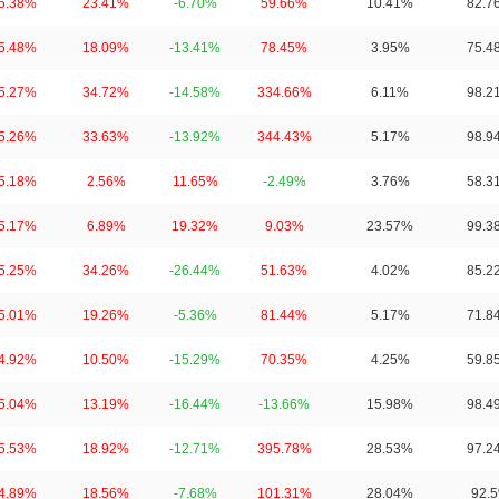
5.38%
23.41%
-6.70%
59.66%
10.41%
82.7
5.48%
18.09%
-13.41%
78.45%
3.95%
75.4
5.27%
34.72%
-14.58%
334.66%
6.11%
98.2
5.26%
33.63%
-13.92%
344.43%
5.17%
98.9
5.18%
2.56%
11.65%
-2.49%
3.76%
58.3
5.17%
6.89%
19.32%
9.03%
23.57%
99.3
5.25%
34.26%
-26.44%
51.63%
4.02%
85.2
5.01%
19.26%
-5.36%
81.44%
5.17%
71.8
4.92%
10.50%
-15.29%
70.35%
4.25%
59.8
5.04%
13.19%
-16.44%
-13.66%
15.98%
98.4
5.53%
18.92%
-12.71%
395.78%
28.53%
97.2
4.89%
18.56%
-7.68%
101.31%
28.04%
92.