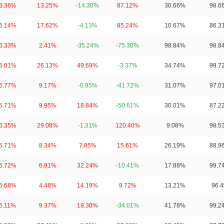
6.36%
13.25%
-14.30%
87.12%
30.66%
98.6
6.14%
17.62%
-4.13%
85.24%
10.67%
86.3
6.33%
2.41%
-35.24%
-75.30%
98.84%
98.8
6.01%
26.13%
49.69%
-3.37%
34.74%
99.7
5.77%
9.17%
-0.95%
-41.72%
31.07%
97.0
5.71%
9.95%
18.84%
-50.61%
30.01%
87.2
6.35%
29.08%
-1.31%
120.40%
9.08%
98.5
5.71%
8.34%
7.85%
15.61%
26.19%
88.9
5.72%
6.81%
32.24%
-10.41%
17.88%
99.7
5.68%
4.48%
14.19%
9.72%
13.21%
96.
5.11%
9.37%
18.30%
-34.01%
41.78%
99.2