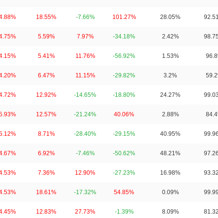
4.88%
18.55%
-7.66%
101.27%
28.05%
92.5
4.75%
5.59%
7.97%
-34.18%
2.42%
98.7
4.15%
5.41%
11.76%
-56.92%
1.53%
96.
4.20%
6.47%
11.15%
-29.82%
3.2%
59.
4.72%
12.92%
-14.65%
-18.80%
24.27%
99.0
5.93%
12.57%
-21.24%
40.06%
2.88%
84.
5.12%
8.71%
-28.40%
-29.15%
40.95%
99.9
4.67%
6.92%
-7.46%
-50.62%
48.21%
97.2
4.53%
7.36%
12.90%
-27.23%
16.98%
93.3
4.53%
18.61%
-17.32%
54.85%
0.09%
99.9
4.45%
12.83%
27.73%
-1.39%
8.09%
81.3